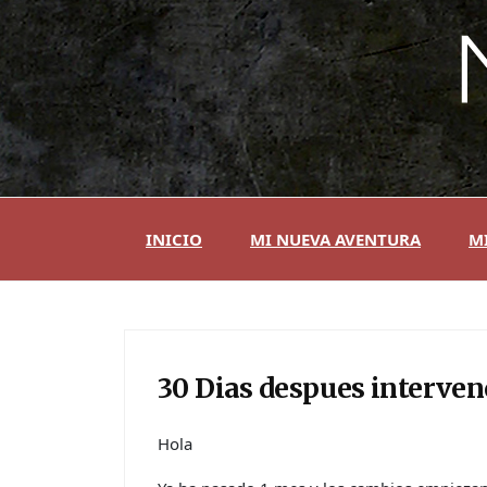
Skip
to
content
INICIO
MI NUEVA AVENTURA
MI
30 Dias despues interven
Hola