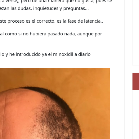
 a verse,, pero de una manera que no gusta, pues se
ezan las dudas, inquietudes y preguntas…
e proceso es el correcto, es la fase de latencia..
mal como si no hubiera pasado nada, aunque por
io y he introducido ya el minoxidil a diario