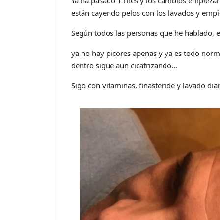
Ya ha pasado 1 mes y los cambios empiezan
están cayendo pelos con los lavados y empi
Según todos las personas que he hablado, est
ya no hay picores apenas y ya es todo nor
dentro sigue aun cicatrizando…
Sigo con vitaminas, finasteride y lavado diar